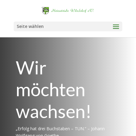
Seite wählen
Wir
möchten
wachsen!
„Erfolg hat drei Buchstaben – TUN.“ – Johann
Wolfgang von Goethe-