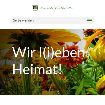
Seite wählen
Wir l(i)eben
Heimat!