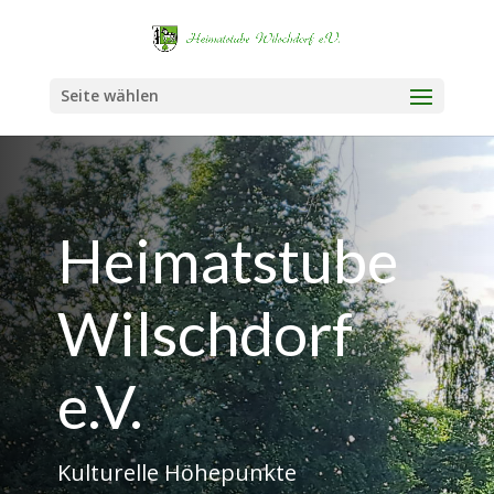
Seite wählen
Heimatstube
Wilschdorf
e.V.
Kulturelle Höhepunkte